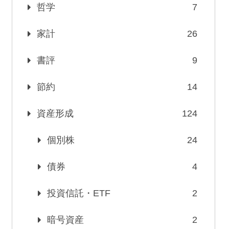
哲学
7
家計
26
書評
9
節約
14
資産形成
124
個別株
24
債券
4
投資信託・ETF
2
暗号資産
2