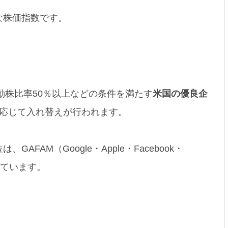
な株価指数です。
浮動株比率50％以上などの条件を満たす
米国の優良企
に応じて入れ替えが行われます。
AM（Google・Apple・Facebook・
めています。
】