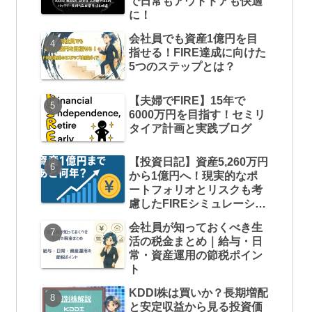
で日常もアウトドアも快適
に！
会社員でも資産1億円を目
指せる！FIRE達成に向けた
5つのステップとは？
【夫婦でFIRE】15年で
6000万円を目指す！セミリ
タイア計画と実践ブログ
【投資日記】資産5,260万円
から1億円へ！現実的なポ
ートフォリオとリスクも考
慮したFIREシミュレーショ
ン
会社員が知っておくべき生
活の税金まとめ｜給与・日
常・資産運用の節税ポイン
ト
KDDI株は買いか？長期増配
と安定収益から見る投資価