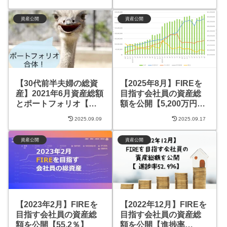
資産公開
資産公開
【30代前半夫婦の総資
【2025年8月】FIREを
産】2021年6月資産総額
目指す会社員の資産総
とポートフォリオ【目
額を公開【5,200万円
指せFIRE！】】
（52.6％）】
2025.09.09
2025.09.17
資産公開
資産公開
【2023年2月】FIREを
【2022年12月】FIREを
目指す会社員の資産総
目指す会社員の資産総
額を公開【55.2％】
額を公開【進捗率