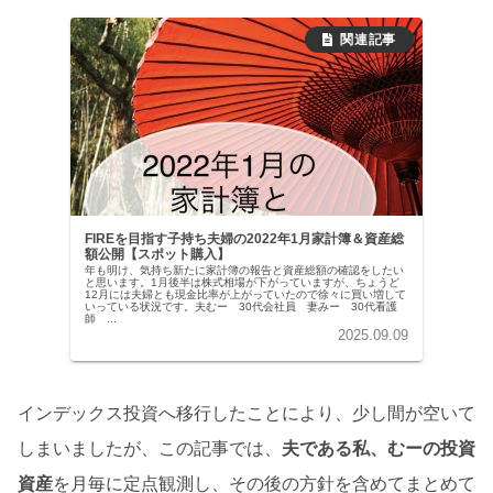
FIREを目指す子持ち夫婦の2022年1月家計簿＆資産総
額公開【スポット購入】
年も明け、気持ち新たに家計簿の報告と資産総額の確認をしたい
と思います。1月後半は株式相場が下がっていますが、ちょうど
12月には夫婦とも現金比率が上がっていたので徐々に買い増して
いっている状況です。夫むー 30代会社員 妻みー 30代看護
師 ...
2025.09.09
インデックス投資へ移行したことにより、少し間が空いて
しまいましたが、この記事では、
夫である私、むーの投資
資産
を月毎に定点観測し、その後の方針を含めてまとめて