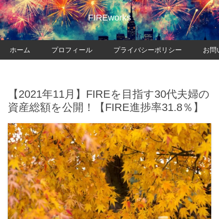
FIREworks
ホーム
プロフィール
プライバシーポリシー
お問
【2021年11月】FIREを目指す30代夫婦の
資産総額を公開！【FIRE進捗率31.8％】