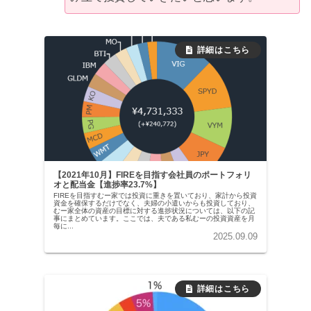
【2021年10月】FIREを目指す会社員のポートフォリ
オと配当金【進捗率23.7%】
FIREを目指すむー家では投資に重きを置いており、家計から投資
資金を確保するだけでなく、夫婦の小遣いからも投資しており、
むー家全体の資産の目標に対する進捗状況については、以下の記
事にまとめています。ここでは、夫である私むーの投資資産を月
毎に...
2025.09.09