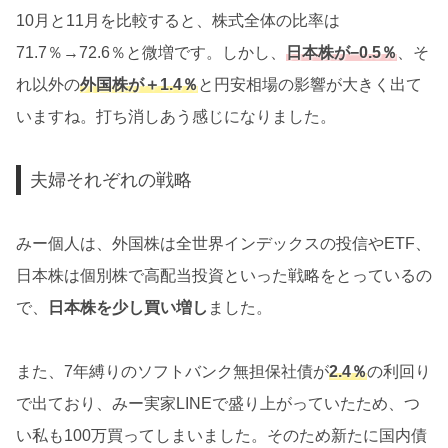
10月と11月を比較すると、株式全体の比率は
71.7％→72.6％と微増です。しかし、
日本株が−0.5％
、そ
れ以外の
外国株が＋1.4％
と円安相場の影響が大きく出て
いますね。打ち消しあう感じになりました。
夫婦それぞれの戦略
みー個人は、外国株は全世界インデックスの投信やETF、
日本株は個別株で高配当投資といった戦略をとっているの
で、
日本株を少し買い増し
ました。
また、7年縛りのソフトバンク無担保社債が
2.4％
の利回り
で出ており、みー実家LINEで盛り上がっていたため、つ
い私も100万買ってしまいました。そのため新たに国内債