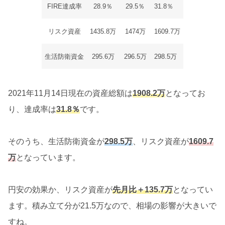
FIRE達成率
28.9％
29.5％
31.8％
リスク資産
1435.8万
1474万
1609.7万
生活防衛資金
295.6万
296.5万
298.5万
2021年11月14日現在の資産総額は
1908.2万
となってお
り、達成率は
31.8％
です。
そのうち、生活防衛資金が
298.5万
、リスク資産が
1609.7
万
となっています。
円安の効果か、リスク資産が
先月比＋135.7万
となってい
ます。積み立て分が21.5万なので、相場の影響が大きいで
すね。