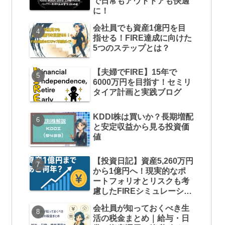
で日常もアウトドアも快適
に！
会社員でも資産1億円を目
指せる！FIRE達成に向けた
5つのステップとは？
【夫婦でFIRE】15年で
6000万円を目指す！セミリ
タイア計画と実践ブログ
KDDI株は買いか？長期増配
と安定収益から見る投資価
値
【投資日記】資産5,260万円
から1億円へ！現実的なポ
ートフォリオとリスクも考
慮したFIREシミュレーショ
ン
会社員が知っておくべき生
活の税金まとめ｜給与・日