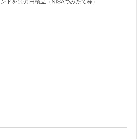
ァンドを10万円積立（NISAつみたて枠）