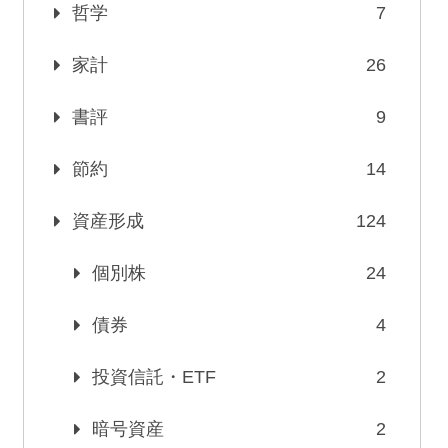
哲学
7
家計
26
書評
9
節約
14
資産形成
124
個別株
24
債券
4
投資信託・ETF
2
暗号資産
2