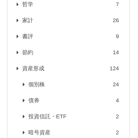
哲学
7
家計
26
書評
9
節約
14
資産形成
124
個別株
24
債券
4
投資信託・ETF
2
暗号資産
2