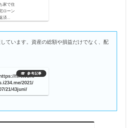
ち家で住
宅ローン
返済...
管理しています。資産の総額や損益だけでなく、配
https://firework
s.i234.me/2021/
07/21/43juni/