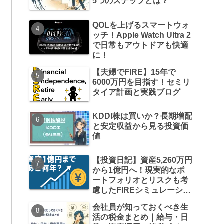
5つのステップとは？
QOLを上げるスマートウォ
ッチ！Apple Watch Ultra 2
で日常もアウトドアも快適
に！
【夫婦でFIRE】15年で
6000万円を目指す！セミリ
タイア計画と実践ブログ
KDDI株は買いか？長期増配
と安定収益から見る投資価
値
【投資日記】資産5,260万円
から1億円へ！現実的なポ
ートフォリオとリスクも考
慮したFIREシミュレーショ
ン
会社員が知っておくべき生
活の税金まとめ｜給与・日