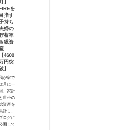
月】
FIREを
目指す
子持ち
夫婦の
貯蓄率
＆総資
産
【4600
万円突
破】
我が家で
は月に一
回、家計
と世帯の
総資産を
集計し、
ブログに
公開して