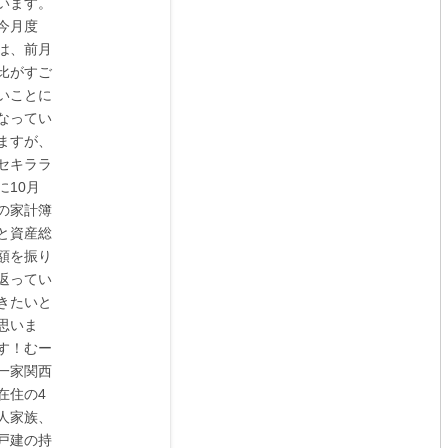
います。
今月度
は、前月
比がすご
いことに
なってい
ますが、
セキララ
に10月
の家計簿
と資産総
額を振り
返ってい
きたいと
思いま
す！むー
一家関西
在住の4
人家族、
戸建の持