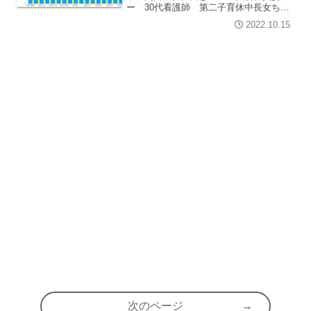
ー 30代看護師 第二子育休中長女ち
ー こども園3年生次女もー 0歳児2人
2022.10.15
育児で忙しくて少し遅くなりました。育
休中でも余裕がないと先が思いやられま
す…。9月の家計簿...
次のページ