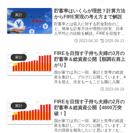
たいと思います。むー一家関西在住の4人
家族、戸建の持ち家で住宅ローン返済
中。夫むー 30代...
貯蓄率はいくらが理想？計算方法
家計
からFIRE実現の考え方まで解説
貯蓄率とは収入に対する貯金割合のこ
と。簡単な計算方法や理想の目安、日本
人平均との比較を解説。FIREを目指す我
が家の実践例も紹介し、貯蓄率を上げる
2023.04.20
2025.09.13
具体的な方法をまとめました。
FIREを目指す子持ち夫婦の3月の
家計
貯蓄率＆総資産公開【順調右肩上
がり】
我が家では月に一回、家計と世帯の総資
産を集計し、ブログに公開しています。4
月を迎え、次女もーもこども園に入園し
ました。妻みーは育休中ですが、4月末で
2023.04.19
の退職が決まっており、5月からはパート
に転職する予定で収入面での変化が発生
します。少し遅くな...
FIREを目指す子持ち夫婦の2月の
家計
貯蓄率＆総資産公開【4800万突
破！】
我が家では月に一回、家計と世帯の総資
産を集計し、ブログに公開しています。2
月の現状を報告したいと思います！むー