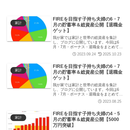
FIREを目指す子持ち夫婦の6・7
家計
月の貯蓄率＆総資産公開【退職金
ゲット】
我が家では家計と世帯の総資産を集計
し、ブログに公開しています。今回は6
月・7月・ボーナス・退職金をまとめて公
開するので、盛りだくさんな内容です。
2023.09.24
2025.10.23
むー一家関西在住の4人家族、戸建の持ち
家で住宅ローン返済中。夫むー 30代会
社員妻みー 30代パ...
FIREを目指す子持ち夫婦の6・7
家計
月の貯蓄率＆総資産公開【退職金
ゲット】
我が家では家計と世帯の総資産を集計
し、ブログに公開しています。今回は6
月・7月・ボーナス・退職金をまとめて公
開するので、盛りだくさんな内容です。
2023.08.25
むー一家関西在住の4人家族、戸建の持ち
家で住宅ローン返済中。夫むー 30代会
社員妻みー 30代パ...
FIREを目指す子持ち夫婦の4・5
家計
月の貯蓄率＆総資産公開【5000
万円突破】