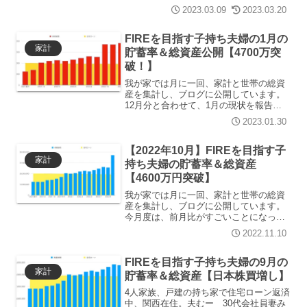
一家関西在住の4人家族、戸建の持ち家で
2023.03.09
2023.03.20
住宅ローン返済中。夫むー 30代会社員
妻みー 30代看護師 第二子育休中長女
ちー こども園3...
FIREを目指す子持ち夫婦の1月の
家計
貯蓄率＆総資産公開【4700万突
破！】
我が家では月に一回、家計と世帯の総資
産を集計し、ブログに公開しています。
12月分と合わせて、1月の現状を報告し
たいと思います！むー一家関西在住の4人
2023.01.30
家族、戸建の持ち家で住宅ローン返済
中。夫むー 30代会社員妻みー 30代看
護師 第二子育休中...
【2022年10月】FIREを目指す子
家計
持ち夫婦の貯蓄率＆総資産
【4600万円突破】
我が家では月に一回、家計と世帯の総資
産を集計し、ブログに公開しています。
今月度は、前月比がすごいことになって
いますが、セキララに10月の家計簿と資
2022.11.10
産総額を振り返っていきたいと思いま
す！むー一家関西在住の4人家族、戸建の
持ち家で住宅ローン返済...
FIREを目指す子持ち夫婦の9月の
家計
貯蓄率＆総資産【日本株買増し】
4人家族、戸建の持ち家で住宅ローン返済
中、関西在住。夫むー 30代会社員妻み