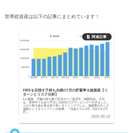
世帯総資産は以下の記事にまとめています！
FIREを目指す子持ち夫婦の7月の貯蓄率＆総資産【リ
ターンとリスク分析】
4人家族、戸建の持ち家で住宅ローン返済中、関西在住。今月
は、育休中でもあり平日に3泊4日でグランピングへ行きました。
コロナ第七波が来る前で良いタイミングでした。滋賀県の今こそ
滋賀というキャンペーンの結果、一泊あたり1.4万、3泊で4.2万
円...
2025.09.10