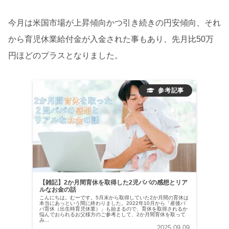
今月は米国市場が上昇傾向かつ引き続きの円安傾向、それ
から育児休業給付金が入金された事もあり、先月比50万
円ほどのプラスとなりました。
【雑記】2か月間育休を取得した2児パパの感想とリア
ルなお金の話
こんにちは。むーです。5月末から取得していた2か月間の育休は
本当にあっという間に終わりました。2022年10月から「産後パ
パ育休（出生時育児休業）」も始まるので、育休を取得されるか
悩んでおられるお父様方のご参考として、2か月間育休を取って
み...
2025.09.09