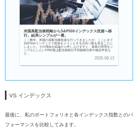
米国高配当株戦略からS&P500インデックス投資へ移
行。結局シンプルが一番。
ここ数年、米国の高配当株投資を行ってきましたが、ここにきて
S&P500インデックス投資をメインとする方向へ舵を切ることに
しました。その理由を結論から申し上げますと、資産の管理をシ
ンプルにしたいFIRE後は配当税制が不利銘柄分析や確定申告な
ど...
2025.09.13
VS インデックス
最後に、私のポートフォリオと各インデックス指数とのパ
フォーマンスを比較してみます。