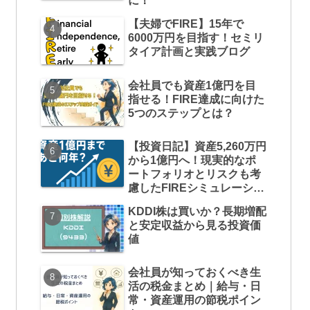
に！
【夫婦でFIRE】15年で
6000万円を目指す！セミリ
タイア計画と実践ブログ
会社員でも資産1億円を目
指せる！FIRE達成に向けた
5つのステップとは？
【投資日記】資産5,260万円
から1億円へ！現実的なポ
ートフォリオとリスクも考
慮したFIREシミュレーショ
ン
KDDI株は買いか？長期増配
と安定収益から見る投資価
値
会社員が知っておくべき生
活の税金まとめ｜給与・日
常・資産運用の節税ポイン