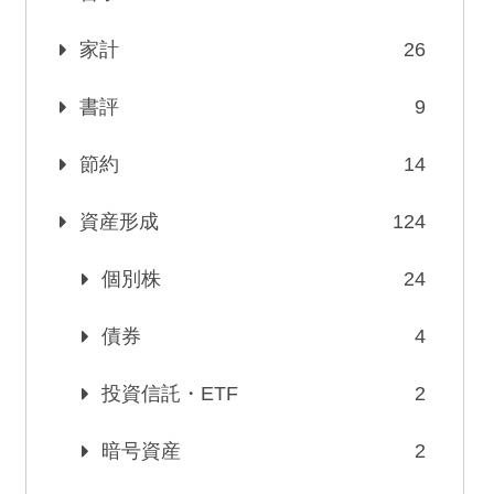
家計
26
書評
9
節約
14
資産形成
124
個別株
24
債券
4
投資信託・ETF
2
暗号資産
2