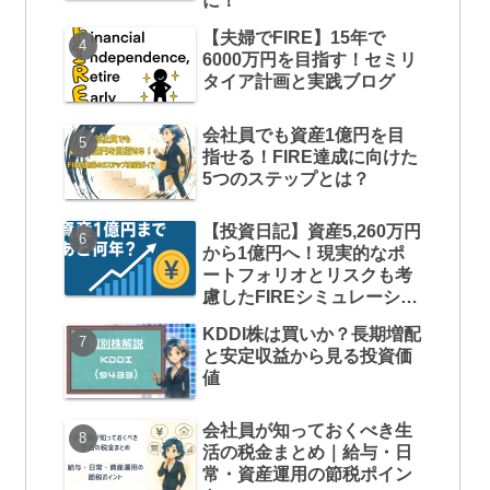
に！
【夫婦でFIRE】15年で
6000万円を目指す！セミリ
タイア計画と実践ブログ
会社員でも資産1億円を目
指せる！FIRE達成に向けた
5つのステップとは？
【投資日記】資産5,260万円
から1億円へ！現実的なポ
ートフォリオとリスクも考
慮したFIREシミュレーショ
ン
KDDI株は買いか？長期増配
と安定収益から見る投資価
値
会社員が知っておくべき生
活の税金まとめ｜給与・日
常・資産運用の節税ポイン