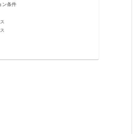
ョン条件
ス
ス