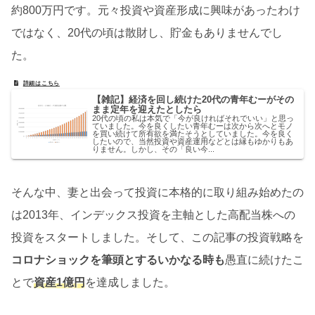
約800万円です。元々投資や資産形成に興味があったわけ
ではなく、20代の頃は散財し、貯金もありませんでし
た。
【雑記】経済を回し続けた20代の青年むーがその
まま定年を迎えたとしたら
20代の頃の私は本気で「今が良ければそれでいい」と思っ
ていました。今を良くしたい青年むーは次から次へとモノ
を買い続けて所有欲を満たそうとしていました。今を良く
したいので、当然投資や資産運用などとは縁もゆかりもあ
りません。しかし、その「良い今...
そんな中、妻と出会って投資に本格的に取り組み始めたの
は2013年、インデックス投資を主軸とした高配当株への
投資をスタートしました。そして、この記事の投資戦略を
コロナショックを筆頭とするいかなる時も
愚直に続けたこ
とで
資産1億円
を達成しました。