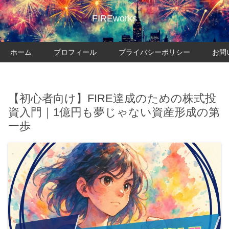
FIREworks
ホーム
プロフィール
プライバシーポリシー
お問
【初心者向け】FIRE達成のための株式投
資入門｜1億円も夢じゃない資産形成の第
一歩