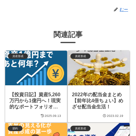
むー
関連記事
資産形成
資産形成
【投資日記】資産5,260
2022年の配当金まとめ
万円から1億円へ！現実
【前年比4倍ちょい】め
的なポートフォリオと
ざせ配当金生活！
リスクも考慮したFIRE
2025.09.13
2023.02.19
シミュレーション
節約
資産形成