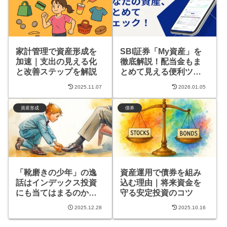
家計管理で資産形成を
SBI証券「My資産」を
加速｜支出の見える化
徹底解説！配当金もま
と改善ステップを解説
とめて見える便利ツー
ル
2025.11.07
2026.01.05
資産形成
債券
「靴磨きの少年」の逸
資産運用で債券を組み
話はインデックス投資
込む理由｜将来資金を
にも当てはまるのか｜
守る安定投資のコツ
投資史から考える市場
2025.12.28
2025.10.16
過熱のサイン