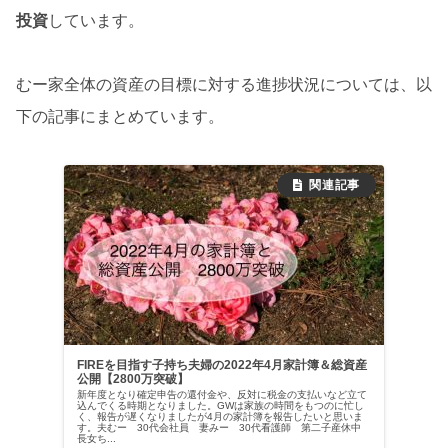
投資
しています。
むー家全体の資産の目標に対する進捗状況については、以
下の記事にまとめています。
FIREを目指す子持ち夫婦の2022年4月家計簿＆総資産
公開【2800万突破】
新年度となり確定申告の還付金や、反対に税金の支払いなど立て
込んでくる時期となりました。GWは家族の時間をもつのに忙し
く、報告が遅くなりましたが4月の家計簿を報告したいと思いま
す。夫むー 30代会社員 妻みー 30代看護師 第二子産休中
長女ち...