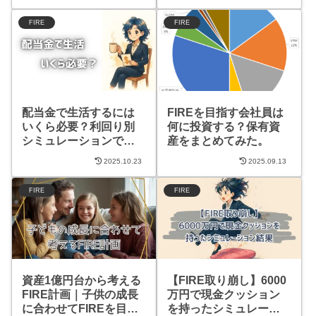
FIRE
FIRE
配当金で生活するには
FIREを目指す会社員は
いくら必要？利回り別
何に投資する？保有資
シミュレーションで解
産をまとめてみた。
説
2025.10.23
2025.09.13
FIRE
FIRE
資産1億円台から考える
【FIRE取り崩し】6000
FIRE計画｜子供の成長
万円で現金クッション
に合わせてFIREを目指
を持ったシミュレーシ