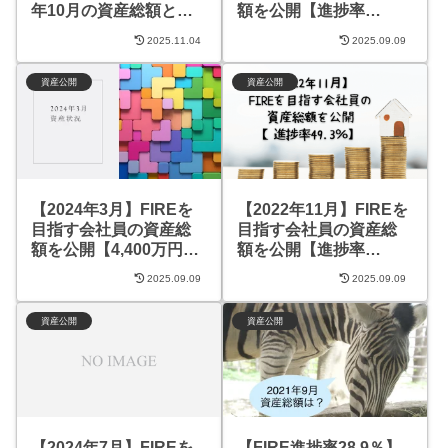
年10月の資産総額と内
額を公開【進捗率
訳【約5,900万円】
32.8%】
2025.11.04
2025.09.09
資産公開
資産公開
【2024年3月】FIREを
【2022年11月】FIREを
目指す会社員の資産総
目指す会社員の資産総
額を公開【4,400万円
額を公開【進捗率
（44.2％）】
49.3％】
2025.09.09
2025.09.09
資産公開
資産公開
【2024年7月】FIREを
【FIRE進捗率28.9％】