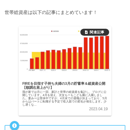
世帯総資産は以下の記事にまとめています！
FIREを目指す子持ち夫婦の3月の貯蓄率＆総資産公開
【順調右肩上がり】
我が家では月に一回、家計と世帯の総資産を集計し、ブログに公
開しています。4月を迎え、次女もーもこども園に入園しまし
た。妻みーは育休中ですが、4月末での退職が決まっており、5月
からはパートに転職する予定で収入面での変化が発生します。少
し遅くな...
2023.04.19