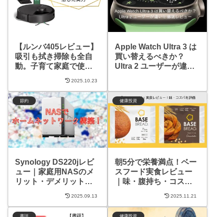
【ルンバ405レビュー】
Apple Watch Ultra 3 は
吸引も拭き掃除も全自
買い替えるべきか？
動。子育て家庭で使っ
Ultra 2 ユーザーが違い
て感じた実力
を徹底レビュー
2025.10.23
節約
健康投資
Synology DS220jレビ
朝5分で栄養満点！ベー
ュー｜家庭用NASのメ
スフード実食レビュー
リット・デメリットと
｜味・腹持ち・コスパ
コスパ比較
を検証
2025.09.13
2025.11.21
書評
健康投資