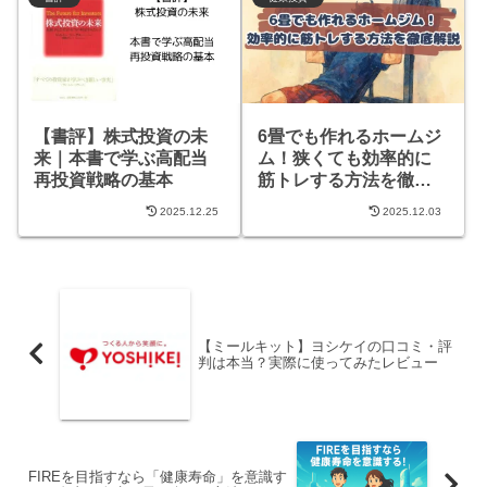
【書評】株式投資の未
6畳でも作れるホームジ
来｜本書で学ぶ高配当
ム！狭くても効率的に
再投資戦略の基本
筋トレする方法を徹底
解説
2025.12.25
2025.12.03
【ミールキット】ヨシケイの口コミ・評
判は本当？実際に使ってみたレビュー
FIREを目指すなら「健康寿命」を意識す