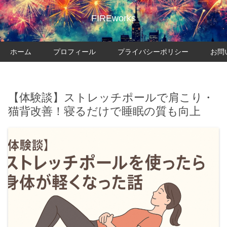
FIREworks
ホーム
プロフィール
プライバシーポリシー
お問
【体験談】ストレッチポールで肩こり・
猫背改善！寝るだけで睡眠の質も向上