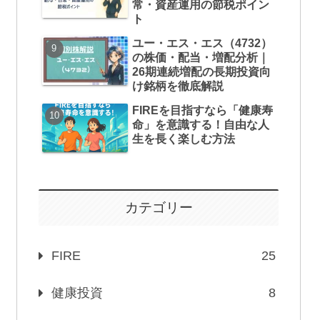
常・資産運用の節税ポイン
ト
ユー・エス・エス（4732）
の株価・配当・増配分析｜
26期連続増配の長期投資向
け銘柄を徹底解説
FIREを目指すなら「健康寿
命」を意識する！自由な人
生を長く楽しむ方法
カテゴリー
FIRE
25
健康投資
8