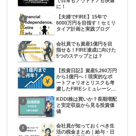
で日常もアウトドアも快適
に！
【夫婦でFIRE】15年で
6000万円を目指す！セミリ
タイア計画と実践ブログ
会社員でも資産1億円を目
指せる！FIRE達成に向けた
5つのステップとは？
【投資日記】資産5,260万円
から1億円へ！現実的なポ
ートフォリオとリスクも考
慮したFIREシミュレーショ
ン
KDDI株は買いか？長期増配
と安定収益から見る投資価
値
会社員が知っておくべき生
活の税金まとめ｜給与・日