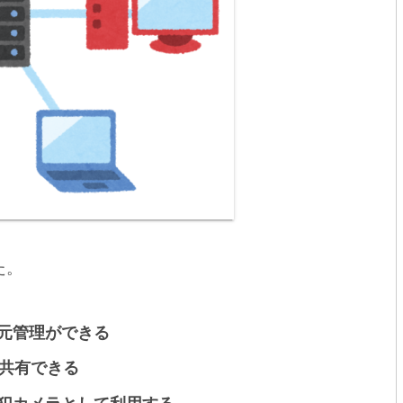
た。
元管理ができる
で共有できる