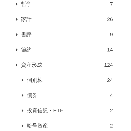
哲学
7
家計
26
書評
9
節約
14
資産形成
124
個別株
24
債券
4
投資信託・ETF
2
暗号資産
2