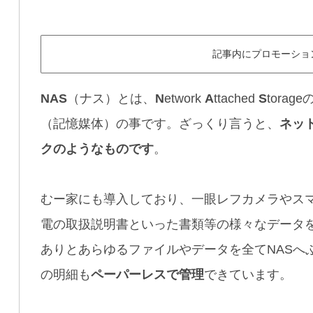
記事内にプロモーショ
NAS
（ナス）とは、
N
etwork
A
ttached
S
tora
（記憶媒体）の事です。ざっくり言うと、
ネッ
クのようなものです
。
むー家にも導入しており、一眼レフカメラやス
電の取扱説明書といった書類等の様々なデータ
ありとあらゆるファイルやデータを全てNASへ
の明細も
ペーパーレスで管理
できています。