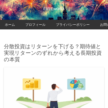
FIREworks
ホーム
プロフィール
プライバシーポリシー
お問
分散投資はリターンを下げる？期待値と
実現リターンのずれから考える長期投資
の本質