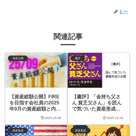
むー
関連記事
資産公開
書評
【資産総額公開】FIRE
【書評】「金持ち父さ
を目指す会社員の2025
ん 貧乏父さん」を読ん
年9月の資産総額と内訳
で気づいた資産形成の
【5,800万円】
本質｜給与依存を抜け
2025.10.09
2025.12.03
出す思考法
資産形成
資産形成