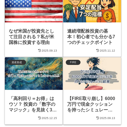
なぜ米国が投資先とし
連続増配株投資の基
て注目される？私が米
本！初心者でも分かる7
国株に投資する理由
つのチェックポイント
2025.09.13
2025.11.12
資産形成
FIRE
「高利回り＝お得」は
【FIRE取り崩し】6000
ウソ？ 投資の「数字の
万円で現金クッション
マジック」を見抜く3つ
を持ったシミュレーシ
の視点
ョン結果（生活費5年、
2025.12.15
2025.09.13
6.25年比較）