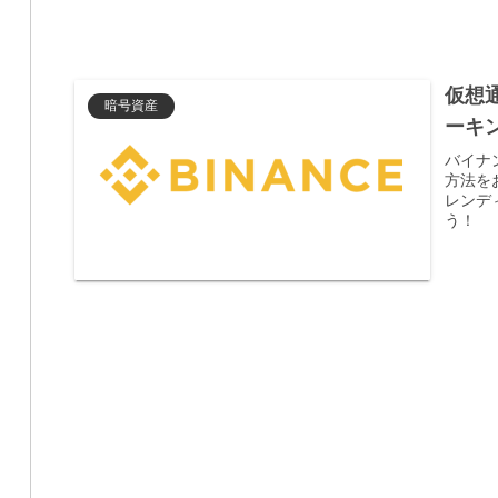
仮想
暗号資産
ーキ
バイナ
方法を
レンデ
う！