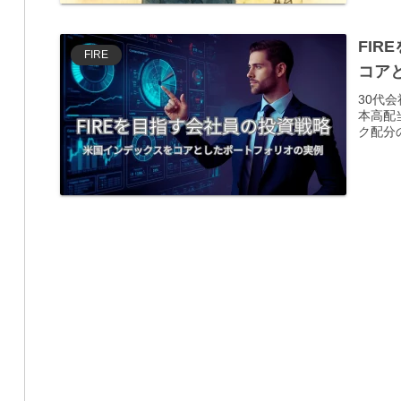
FI
FIRE
コア
30代
本高配
ク配分