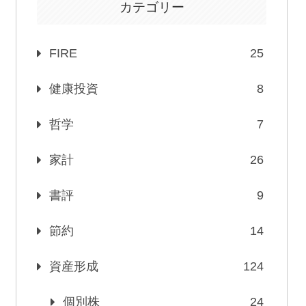
カテゴリー
FIRE
25
健康投資
8
哲学
7
家計
26
書評
9
節約
14
資産形成
124
個別株
24