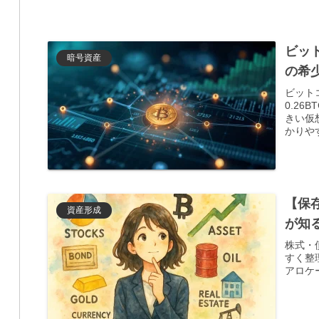
ビット
暗号資産
の希
ビット
0.2
きい仮
かりや
【保
資産形成
が知
株式・
すく整
アロケ