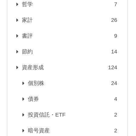
哲学
7
家計
26
書評
9
節約
14
資産形成
124
個別株
24
債券
4
投資信託・ETF
2
暗号資産
2