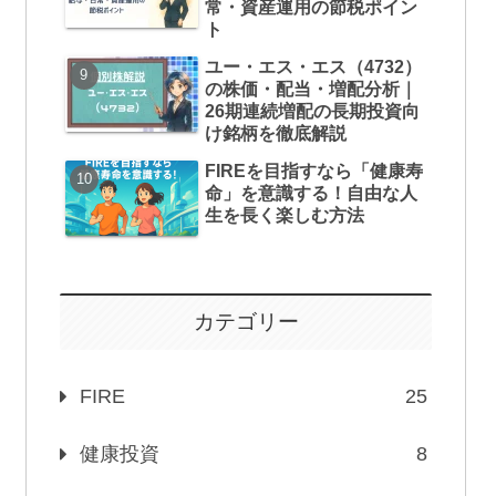
常・資産運用の節税ポイン
ト
ユー・エス・エス（4732）
の株価・配当・増配分析｜
26期連続増配の長期投資向
け銘柄を徹底解説
FIREを目指すなら「健康寿
命」を意識する！自由な人
生を長く楽しむ方法
カテゴリー
FIRE
25
健康投資
8