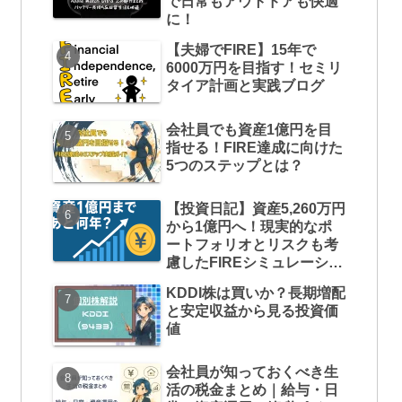
で日常もアウトドアも快適
に！
【夫婦でFIRE】15年で
6000万円を目指す！セミリ
タイア計画と実践ブログ
会社員でも資産1億円を目
指せる！FIRE達成に向けた
5つのステップとは？
【投資日記】資産5,260万円
から1億円へ！現実的なポ
ートフォリオとリスクも考
慮したFIREシミュレーショ
ン
KDDI株は買いか？長期増配
と安定収益から見る投資価
値
会社員が知っておくべき生
活の税金まとめ｜給与・日