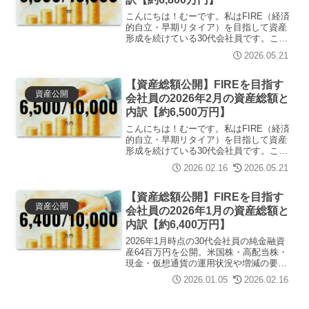
こんにちは！むーです。私はFIRE（経済
的自立・早期リタイア）を目指して資産
形成を続けている30代会社員です。この
記事では、2026年5月時点の純金融資産
2026.05.21
総額を公開します。「同世代の資産額が
気になる」「FIREを目指すとどんなペー
スで資産が...
【資産総額公開】FIREを目指す
資産公開
会社員の2026年2月の資産総額と
内訳【約6,500万円】
こんにちは！むーです。私はFIRE（経済
的自立・早期リタイア）を目指して資産
形成を続けている30代会社員です。この
記事では、2026年2月時点の純金融資産
2026.02.16
2026.05.21
総額を公開します。「同世代の資産額が
気になる」「FIREを目指すとどんなペー
スで資産が...
【資産総額公開】FIREを目指す
資産公開
会社員の2026年1月の資産総額と
内訳【約6,400万円】
2026年1月時点の30代会社員の純金融資
産64百万円を公開。米国株・高配当株・
現金・仮想通貨の運用状況や増減の要
因、今後のFIRE向け資産形成戦略を詳し
2026.01.05
2026.02.16
く解説。