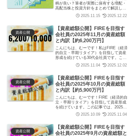
柄が良い？筆者が実際に保有する増配・
高配当株と投資方針をまとめて解説しま
す。
2025.11.15
2025.12.22
【資産総額公開】FIREを目指す
資産公開
会社員の2025年11月の資産総額
と内訳【約6,200万円】
こんにちは、むーです！私はFIRE（経済
的自立・早期リタイア）を目指して資産
形成を続けている30代会社員です。この
記事では、2025年11月時点の純金融資産
2025.11.04
2025.12.02
総額を公開します。「同世代の資産額が
気になる」「FIREを目指すとどんなペー
スで資産...
【資産総額公開】FIREを目指す
資産公開
会社員の2025年10月の資産総額
と内訳【約5,900万円】
こんにちは、むーです！FIRE（経済的自
立・早期リタイア）を目指して資産形成
を続けています。この記事では、2025年
10月時点の純金融資産総額を公開しま
2025.10.09
2025.11.04
す。「同世代の資産額が気になる」
「FIREを目指すとどんなペースで資産が
増えていくのか知...
【資産総額公開】FIREを目指す
資産公開
会社員の2025年9月の資産総額と