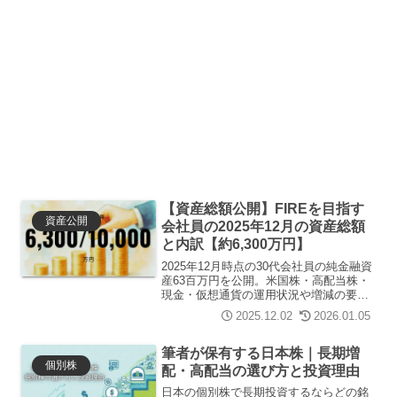
【資産総額公開】FIREを目指す
資産公開
会社員の2025年12月の資産総額
と内訳【約6,300万円】
2025年12月時点の30代会社員の純金融資
産63百万円を公開。米国株・高配当株・
現金・仮想通貨の運用状況や増減の要
因、今後のFIRE向け資産形成戦略を詳し
2025.12.02
2026.01.05
く解説。
筆者が保有する日本株｜長期増
個別株
配・高配当の選び方と投資理由
日本の個別株で長期投資するならどの銘