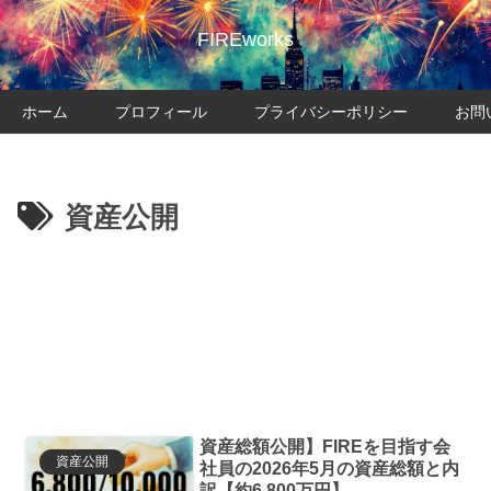
FIREworks
ホーム
プロフィール
プライバシーポリシー
お問
資産公開
資産総額公開】FIREを目指す会
資産公開
社員の2026年5月の資産総額と内
訳【約6,800万円】